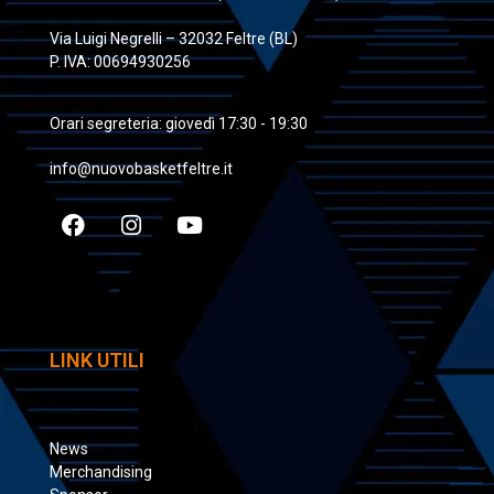
Via Luigi Negrelli – 32032 Feltre (BL)
P. IVA: 00694930256
Orari segreteria: giovedì 17:30 - 19:30
info@nuovobasketfeltre.it
LINK UTILI
News
Merchandising