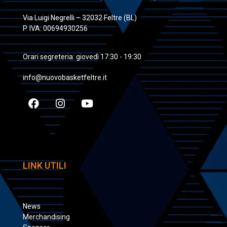
Via Luigi Negrelli – 32032 Feltre (BL)
P. IVA: 00694930256
Orari segreteria: giovedì 17:30 - 19:30
info@nuovobasketfeltre.it
LINK UTILI
News
Merchandising