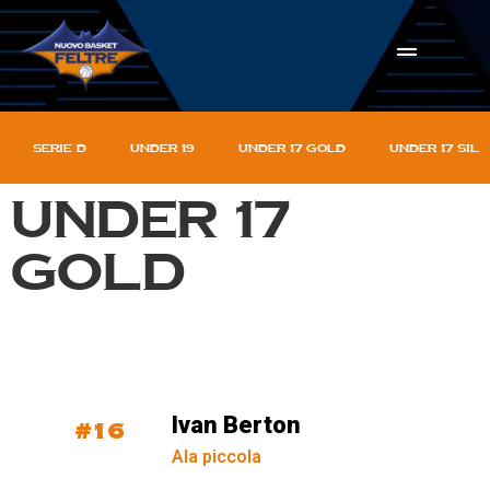
Serie D
Under 19
Under 17 gold
Under 17 sil
Under 17
gold
Ivan Berton
#16
Ala piccola