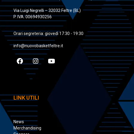
Via Luigi Negrelli – 32032 Feltre (BL)
P. IVA: 00694930256
Orari segreteria: giovedì 17:30 - 19:30
info@nuovobasketfeltre.it
LINK UTILI
News
Merchandising