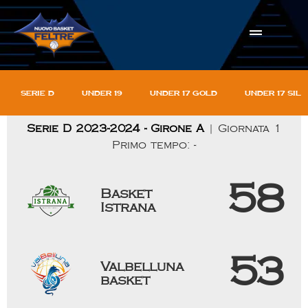
Serie D
Under 19
Under 17 gold
Under 17 sil
Serie D 2023-2024 - Girone A
| Giornata 1
Primo tempo: -
58
Basket
Istrana
53
Valbelluna
basket