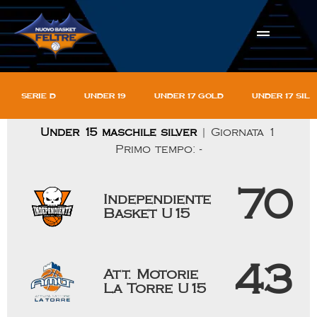
Serie D
Under 19
Under 17 gold
Under 17 sil
Under 15 maschile silver
| Giornata 1
Primo tempo: -
70
Independiente
Basket U15
43
Att. Motorie
La Torre U15