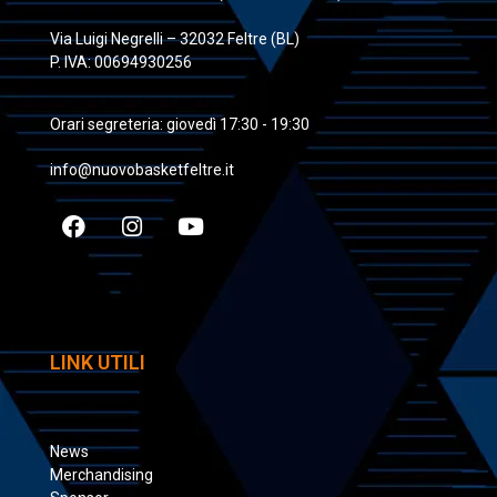
Via Luigi Negrelli – 32032 Feltre (BL)
P. IVA: 00694930256
Orari segreteria: giovedì 17:30 - 19:30
info@nuovobasketfeltre.it
LINK UTILI
News
Merchandising