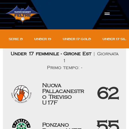
Serie D
Under 19
Under 17 gold
Under 17 sil
Under 17 femminile - Girone Est
| Giornata
1
Primo tempo: -
Nuova
62
Pallacanestr
o Treviso
U17F
55
Ponzano