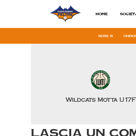
Home
SOCIET
Serie D
Under
Wildcats Motta U17F
Lascia un co