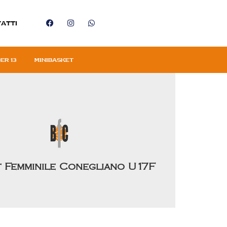
atti
er 13
Minibasket
 Femminile Conegliano U17F