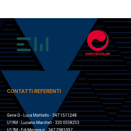
CONTATTI REFERENTI
Serie D - Luca Mattiello - 347 1511248
U19M - Luciano Marchet - 320 0558253
U17M - Edi Meneguz - 347 2981097