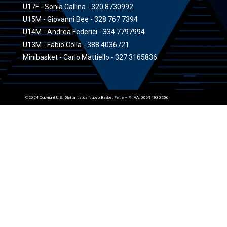
U17F - Sonia Gallina - 320 8730992
U15M - Giovanni Bee - 328 767 7394
U14M - Andrea Federici - 334 7797994
U13M - Fabio Colla - 388 4036721
Minibasket - Carlo Mattiello - 327 3165836
©2024 Copyright U.S. Dilettantistica Nuovo Basket Feltre – P. IVA: 00694930256