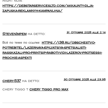
Right now:
https://debstarservicesltd.com/akkaunty-dlja-
zapuska-reklamnyh-kampanij-na/
31 Ottobre 2025 alle 2:14
StevenImpem
ha detto:
Всё по теме по ссылке:
https://i38.ru/obschestvo-
potrebitel/lazernaya-epilyatsiya-spetsialisti-
rasskazali-pro-printsip-raboti-vidi-lazerov-protsess-i-
prochie-aspekti
30 Ottobre 2025 alle 23:35
chery-537
ha detto:
chery tiggo t
chery tiggo pro max