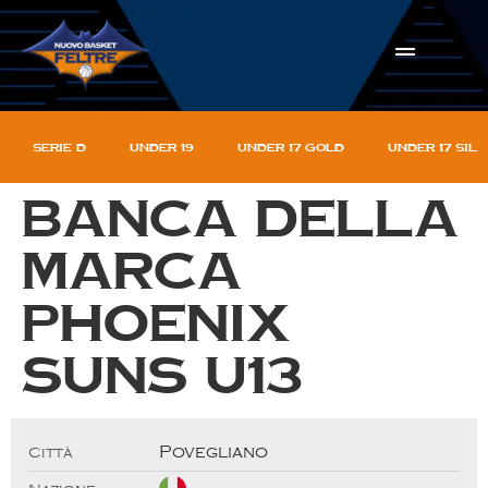
Serie D
Under 19
Under 17 gold
Under 17 sil
Banca della
Marca
Phoenix
Suns U13
Povegliano
Città