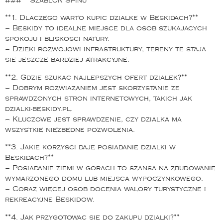
### **Szablon Spinu**
**1. Dlaczego warto kupic dzialke w Beskidach?**
– Beskidy to idealne miejsce dla osob szukajacych
spokoju i bliskosci natury.
– Dzieki rozwojowi infrastruktury, tereny te staja
sie jeszcze bardziej atrakcyjne.
**2. Gdzie szukac najlepszych ofert dzialek?**
– Dobrym rozwiazaniem jest skorzystanie ze
sprawdzonych stron internetowych, takich jak
dzialki-beskidy.pl.
– Kluczowe jest sprawdzenie, czy dzialka ma
wszystkie niezbedne pozwolenia.
**3. Jakie korzysci daje posiadanie dzialki w
Beskidach?**
– Posiadanie ziemi w gorach to szansa na zbudowanie
wymarzonego domu lub miejsca wypoczynkowego.
– Coraz wiecej osob docenia walory turystyczne i
rekreacyjne Beskidow.
**4. Jak przygotowac sie do zakupu dzialki?**