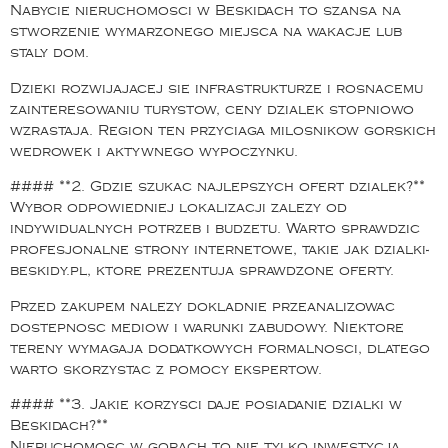
Nabycie nieruchomosci w Beskidach to szansa na
stworzenie wymarzonego miejsca na wakacje lub
staly dom.
Dzieki rozwijajacej sie infrastrukturze i rosnacemu
zainteresowaniu turystow, ceny dzialek stopniowo
wzrastaja. Region ten przyciaga milosnikow gorskich
wedrowek i aktywnego wypoczynku.
#### **2. Gdzie szukac najlepszych ofert dzialek?**
Wybor odpowiedniej lokalizacji zalezy od
indywidualnych potrzeb i budzetu. Warto sprawdzic
profesjonalne strony internetowe, takie jak dzialki-
beskidy.pl, ktore prezentuja sprawdzone oferty.
Przed zakupem nalezy dokladnie przeanalizowac
dostepnosc mediow i warunki zabudowy. Niektore
tereny wymagaja dodatkowych formalnosci, dlatego
warto skorzystac z pomocy ekspertow.
#### **3. Jakie korzysci daje posiadanie dzialki w
Beskidach?**
Nieruchomosc w gorach to nie tylko inwestycja