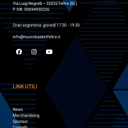
Via Luigi Negrelli – 32032 Feltre (BL)
P. IVA: 00694930256
Orari segreteria: giovedì 17:30 - 19:30
info@nuovobasketfeltre.it
LINK UTILI
News
Merchandising
Sponsor
Contatti