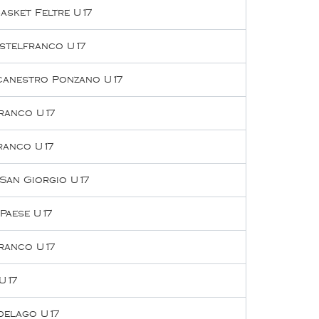
asket Feltre U17
stelfranco U17
canestro Ponzano U17
ranco U17
ranco U17
 San Giorgio U17
Paese U17
ranco U17
U17
delago U17