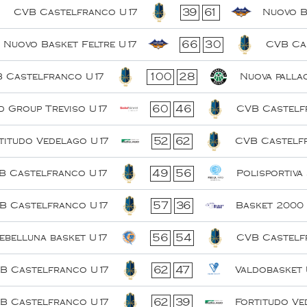
39
61
CVB Castelfranco U17
Nuovo B
66
30
Nuovo Basket Feltre U17
CVB Ca
100
28
 Castelfranco U17
Nuova palla
60
46
d Group Treviso U17
CVB Castelf
52
62
titudo Vedelago U17
CVB Castelf
49
56
B Castelfranco U17
Polisportiva
57
36
B Castelfranco U17
Basket 2000 
56
54
belluna basket U17
CVB Castelf
62
47
B Castelfranco U17
Valdobasket 
62
39
B Castelfranco U17
Fortitudo Ve