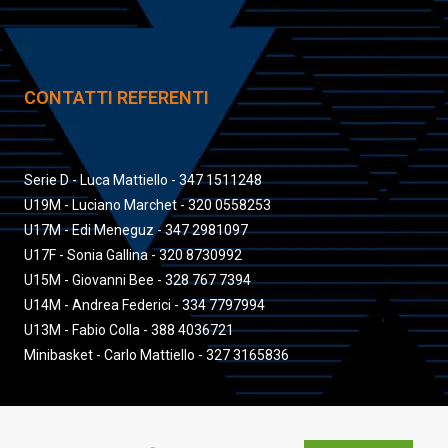
CONTATTI REFERENTI
Serie D - Luca Mattiello - 347 1511248
U19M - Luciano Marchet - 320 0558253
U17M - Edi Meneguz - 347 2981097
U17F - Sonia Gallina - 320 8730992
U15M - Giovanni Bee - 328 767 7394
U14M - Andrea Federici - 334 7797994
U13M - Fabio Colla - 388 4036721
Minibasket - Carlo Mattiello - 327 3165836