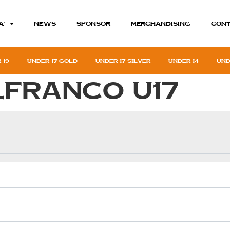
A’
News
Sponsor
MERCHANDISING
Cont
 19
Under 17 gold
Under 17 silver
Under 14
Und
lfranco U17