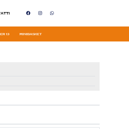
atti
er 13
Minibasket