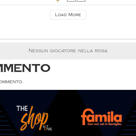
Load More
Nessun giocatore nella rosa
mmento
commento.