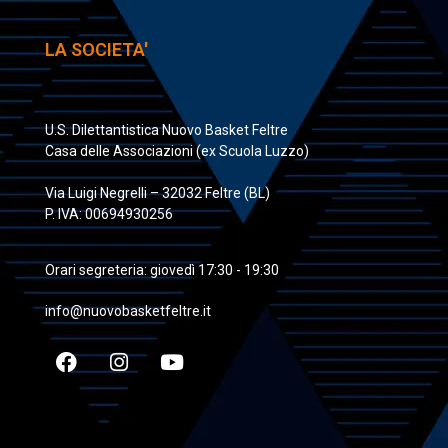
LA SOCIETA'
U.S. Dilettantistica Nuovo Basket Feltre
Casa delle Associazioni (ex Scuola Luzzo)
Via Luigi Negrelli – 32032 Feltre (BL)
P. IVA: 00694930256
Orari segreteria: giovedì 17:30 - 19:30
info@nuovobasketfeltre.it