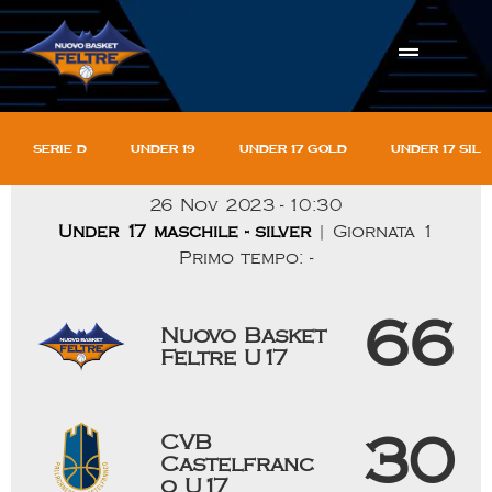
Serie D
Under 19
Under 17 gold
Under 17 sil
26 Nov 2023
-
10:30
Under 17 maschile - silver
| Giornata 1
Primo tempo: -
66
Nuovo Basket
Feltre U17
CVB
30
Castelfranc
o U17