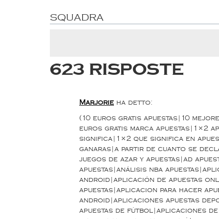
SQUADRA
623 risposte
Marjorie
ha detto:
(10 euros gratis apuestas|10 mejor
euros gratis marca apuestas|1×2 ap
significa|1×2 que significa en apue
ganaras|a partir de cuanto se decl
juegos de azar y apuestas|ad apues
apuestas|análisis nba apuestas|apl
android|aplicación de apuestas onl
apuestas|aplicacion para hacer apu
android|aplicaciones apuestas depo
apuestas de fútbol|aplicaciones de