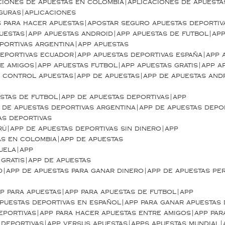
ciones de apuestas en colombia|aplicaciones de apuesta
guras|aplicaciones
s para hacer apuestas|apostar seguro apuestas deportiv
uestas|app apuestas android|app apuestas de futbol|app
portivas argentina|app apuestas
eportivas ecuador|app apuestas deportivas españa|app 
re amigos|app apuestas futbol|app apuestas gratis|app a
 control apuestas|app de apuestas|app de apuestas and
stas de futbol|app de apuestas deportivas|app
 de apuestas deportivas argentina|app de apuestas depo
as deportivas
rú|app de apuestas deportivas sin dinero|app
as en colombia|app de apuestas
uela|app
 gratis|app de apuestas
d|app de apuestas para ganar dinero|app de apuestas pe
p para apuestas|app para apuestas de futbol|app
apuestas deportivas en español|app para ganar apuestas
eportivas|app para hacer apuestas entre amigos|app par
deportivas|app versus apuestas|apps apuestas mundial|