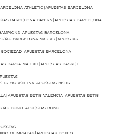
barcelona athletic|apuestas barcelona
estas barcelona bayern|apuestas barcelona
champions|apuestas barcelona
estas barcelona madrid|apuestas
 sociedad|apuestas barcelona
tas barsa madrid|apuestas basket
puestas
tis fiorentina|apuestas betis
la|apuestas betis valencia|apuestas betis
estas bono|apuestas bono
puestas
ino olimpiadas|apuestas boxeo