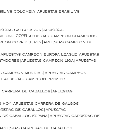
sil vs colombia|apuestas brasil vs
uestas calculador|apuestas
mpions 2025|apuestas campeon champions
peon copa del rey|apuestas campeon de
apuestas campeon europa league|apuestas
tadores|apuestas campeon liga|apuestas
s campeón mundial|apuestas campeon
r|apuestas campeon premier
 carrera de caballos|apuestas
s hoy|apuestas carrera de galgos
rreras de caballos|apuestas
s de caballos españa|apuestas carreras de
apuestas carreras de caballos