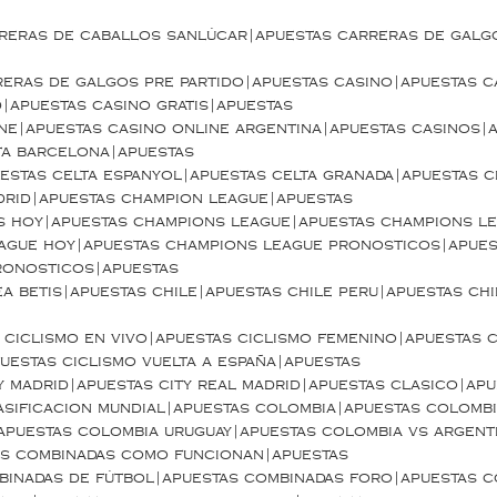
reras de caballos sanlúcar|apuestas carreras de galg
eras de galgos pre partido|apuestas casino|apuestas c
|apuestas casino gratis|apuestas
ne|apuestas casino online argentina|apuestas casinos|
ta barcelona|apuestas
uestas celta espanyol|apuestas celta granada|apuestas c
drid|apuestas champion league|apuestas
 hoy|apuestas champions league|apuestas champions l
ague hoy|apuestas champions league pronosticos|apues
ronosticos|apuestas
 betis|apuestas chile|apuestas chile peru|apuestas chi
 ciclismo en vivo|apuestas ciclismo femenino|apuestas 
uestas ciclismo vuelta a españa|apuestas
ty madrid|apuestas city real madrid|apuestas clasico|ap
asificacion mundial|apuestas colombia|apuestas colomb
apuestas colombia uruguay|apuestas colombia vs argent
as combinadas como funcionan|apuestas
binadas de fútbol|apuestas combinadas foro|apuestas c