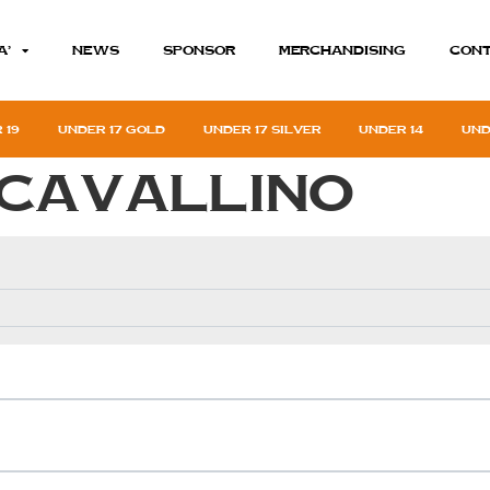
A’
News
Sponsor
MERCHANDISING
Cont
 19
Under 17 gold
Under 17 silver
Under 14
Und
 Cavallino