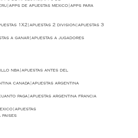
eru|apps de apuestas mexico|apps para
uestas 1X2|apuestas 2 division|apuestas 3
stas a ganar|apuestas a jugadores
illo nba|apuestas antes del
ntina canada|apuestas argentina
cuanto paga|apuestas argentina francia
exico|apuestas
 paises