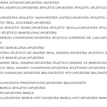
mera division|apuestas ascenso
as asiatico|apuestas athletic|apuestas athletic atletico
|apuestas athletic manchester united|apuestas athletic
tic real sociedad|apuestas
as athletic roma|apuestas athletic sevilla|apuestas athl
s atletico barcelona|apuestas
ampeon champions|apuestas atletico campeon de liga|ap
o
rid barcelona|apuestas
estas atletico de madrid real madrid|apuestas atlético 
 vs barcelona|apuestas
madrid real madrid|apuestas atletico madrid vs barcelo
tico real madrid champions|apuestas atletismo|apuesta
to handicap|apuestas baloncesto hoy|apuestas balonce
aloncesto pronósticos|apuestas baloncesto
barca athletic|apuestas
rn|apuestas barca
a|apuestas barca hoy|apuestas barça hoy|apuestas barc