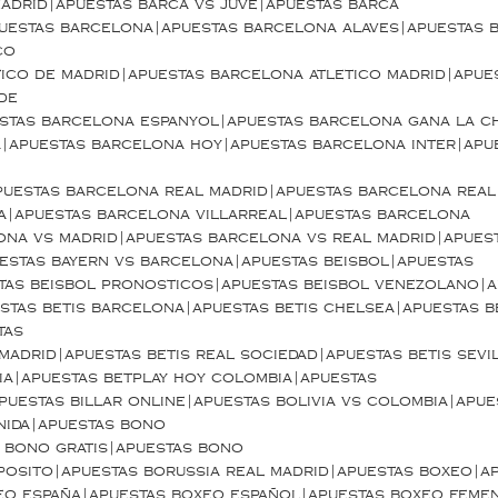
adrid|apuestas barca vs juve|apuestas barca
puestas barcelona|apuestas barcelona alaves|apuestas 
co
tico de madrid|apuestas barcelona atletico madrid|apu
de
estas barcelona espanyol|apuestas barcelona gana la 
|apuestas barcelona hoy|apuestas barcelona inter|apu
uestas barcelona real madrid|apuestas barcelona real
ia|apuestas barcelona villarreal|apuestas barcelona
ona vs madrid|apuestas barcelona vs real madrid|apues
estas bayern vs barcelona|apuestas beisbol|apuestas
stas beisbol pronosticos|apuestas beisbol venezolano|a
stas betis barcelona|apuestas betis chelsea|apuestas be
tas
madrid|apuestas betis real sociedad|apuestas betis sevil
cia|apuestas betplay hoy colombia|apuestas
puestas billar online|apuestas bolivia vs colombia|apu
nida|apuestas bono
s bono gratis|apuestas bono
posito|apuestas borussia real madrid|apuestas boxeo|a
o españa|apuestas boxeo español|apuestas boxeo femen