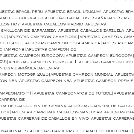
uestas brasil peru|apuestas brasil uruguay|apuestas bra
aballos colocado|apuestas caballos españa|apuestas
los hoy|apuestas caballos madrid|apuestas
 sanlucar de barrameda|apuestas caballos zarzuela|ap
ns|apuestas campeón champions|apuestas campeon cha
ce league|apuestas campeon copa america|apuestas cam
 champions|apuestas campeon de
apuestas campeon eurocopa|apuestas campeón eurocopa|
25|apuestas campeon formula 1|apuestas campeon liber
n liga española|apuestas
campeon motogp 2025|apuestas campeon mundial|apuesta
eon nba|apuestas campeón nba|apuestas campeon premie
ampeonato f1|apuestas campeonatos de futbol|apuestas
carrera de
ra de galgos fin de semana|apuestas carrera de galgo
los|apuestas carreras caballos sanlucar|apuestas ca
puestas carreras de caballos en vivo|apuestas carrera
 nacionales|apuestas carreras de caballos nocturnas|