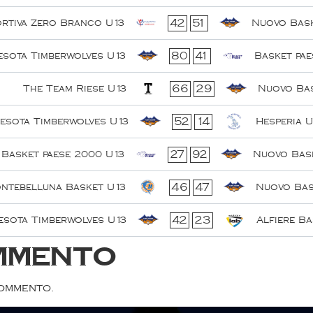
42
51
ortiva Zero Branco U13
Nuovo Bask
80
41
esota Timberwolves U13
Basket pae
66
29
The Team Riese U13
Nuovo Bas
52
14
esota Timberwolves U13
Hesperia U
27
92
Basket paese 2000 U13
Nuovo Bask
46
47
ntebelluna Basket U13
Nuovo Bas
42
23
esota Timberwolves U13
Alfiere Ba
mmento
commento.