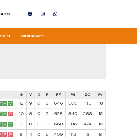
atti
er 13
Minibasket
G
V
X
P
PF
PS
DC
Pt
12
9
0
3
646
500
146
18
V
V
V
10
8
0
2
628
340
288
16
V
V
P
8
8
0
0
660
186
474
16
V
V
V
9
4
0
5
409
412
-3
8
P
P
P