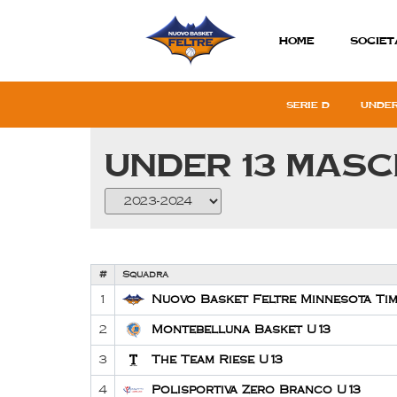
Home
SOCIET
Serie D
Under
Under 13 masc
#
Squadra
1
Nuovo Basket Feltre Minnesota Ti
2
Montebelluna Basket U13
3
The Team Riese U13
4
Polisportiva Zero Branco U13