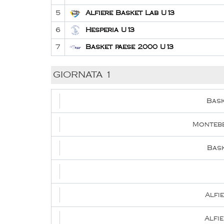
5
Alfiere Basket Lab U13
6
Hesperia U13
7
Basket paese 2000 U13
GIORNATA 1
Bask
Montebe
Bask
Alfi
Alfi