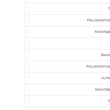
T
Polisportiv
Montebe
Bask
Polisportiv
Alfi
Montebe
T