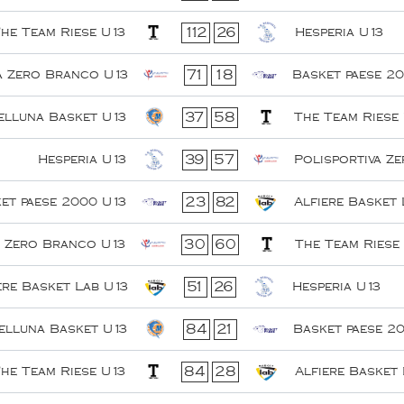
112
26
he Team Riese U13
Hesperia U13
71
18
a Zero Branco U13
Basket paese 2
37
58
lluna Basket U13
The Team Riese
39
57
Hesperia U13
Polisportiva Z
23
82
et paese 2000 U13
Alfiere Basket 
30
60
a Zero Branco U13
The Team Riese
51
26
ere Basket Lab U13
Hesperia U13
84
21
lluna Basket U13
Basket paese 2
84
28
he Team Riese U13
Alfiere Basket 