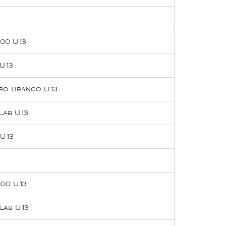
000 U13
 U13
ero Branco U13
Lab U13
 U13
000 U13
Lab U13