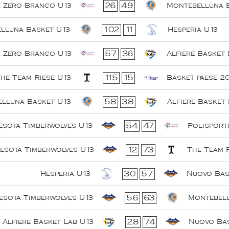
26
49
a Zero Branco U13
Montebelluna 
102
11
lluna Basket U13
Hesperia U13
57
36
a Zero Branco U13
Alfiere Basket 
115
15
he Team Riese U13
Basket paese 2
58
38
lluna Basket U13
Alfiere Basket 
54
47
esota Timberwolves U13
Polisport
12
73
esota Timberwolves U13
The Team 
30
57
Hesperia U13
Nuovo Bas
56
63
esota Timberwolves U13
Montebell
28
74
Alfiere Basket Lab U13
Nuovo Bas