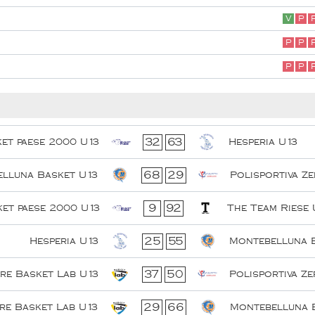
V
P
P
P
P
P
32
63
et paese 2000 U13
Hesperia U13
68
29
lluna Basket U13
Polisportiva Z
9
92
et paese 2000 U13
The Team Riese 
25
55
Hesperia U13
Montebelluna 
37
50
ere Basket Lab U13
Polisportiva Z
29
66
ere Basket Lab U13
Montebelluna 