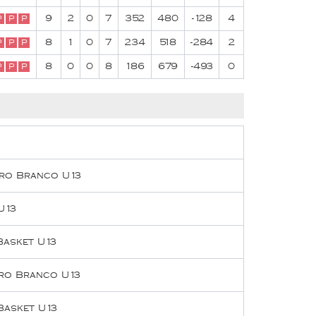
9
2
0
7
352
480
-128
4
P
P
P
8
1
0
7
234
518
-284
2
P
P
P
8
0
0
8
186
679
-493
0
P
P
P
ero Branco U13
U13
Basket U13
ero Branco U13
Basket U13