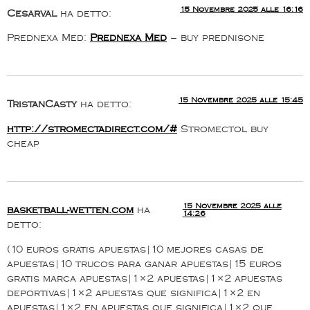
15 Novembre 2025 alle 16:16
Cesarval
ha detto:
Prednexa Med:
Prednexa Med
– buy prednisone
15 Novembre 2025 alle 15:45
TristanCasty
ha detto:
http://stromectadirect.com/#
Stromectol buy
cheap
15 Novembre 2025 alle
basketball-wetten.com
ha
14:26
detto:
(10 euros gratis apuestas|10 mejores casas de
apuestas|10 trucos para ganar apuestas|15 euros
gratis marca apuestas|1×2 apuestas|1×2 apuestas
deportivas|1×2 apuestas que significa|1×2 en
apuestas|1×2 en apuestas que significa|1×2 que