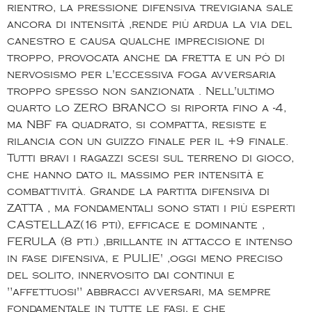
rientro, la pressione difensiva trevigiana sale
ancora di intensità ,rende più ardua la via del
canestro e causa qualche imprecisione di
troppo, provocata anche da fretta e un pò di
nervosismo per l'eccessiva foga avversaria
troppo spesso non sanzionata . Nell'ultimo
quarto lo ZERO BRANCO si riporta fino a -4,
ma NBF fa quadrato, si compatta, resiste e
rilancia con un guizzo finale per il +9 finale.
Tutti bravi i ragazzi scesi sul terreno di gioco,
che hanno dato il massimo per intensità e
combattività. Grande la partita difensiva di
ZATTA , ma fondamentali sono stati i più esperti
CASTELLAZ(16 pti), efficace e dominante ,
FERULA (8 pti.) ,brillante in attacco e intenso
in fase difensiva, e PULIE' ,oggi meno preciso
del solito, innervosito dai continui e
"affettuosi" abbracci avversari, ma sempre
fondamentale in tutte le fasi, e che