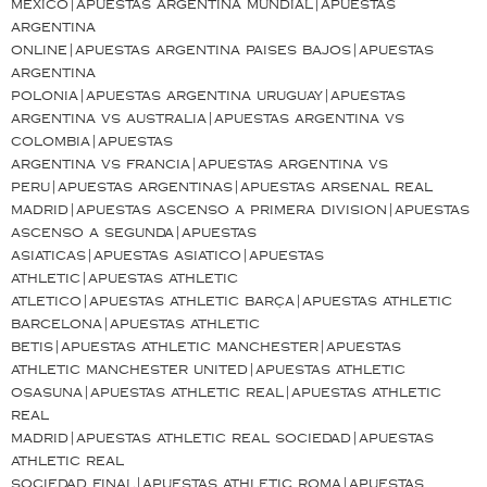
méxico|apuestas argentina mundial|apuestas
argentina
online|apuestas argentina paises bajos|apuestas
argentina
polonia|apuestas argentina uruguay|apuestas
argentina vs australia|apuestas argentina vs
colombia|apuestas
argentina vs francia|apuestas argentina vs
peru|apuestas argentinas|apuestas arsenal real
madrid|apuestas ascenso a primera division|apuestas
ascenso a segunda|apuestas
asiaticas|apuestas asiatico|apuestas
athletic|apuestas athletic
atletico|apuestas athletic barça|apuestas athletic
barcelona|apuestas athletic
betis|apuestas athletic manchester|apuestas
athletic manchester united|apuestas athletic
osasuna|apuestas athletic real|apuestas athletic
real
madrid|apuestas athletic real sociedad|apuestas
athletic real
sociedad final|apuestas athletic roma|apuestas