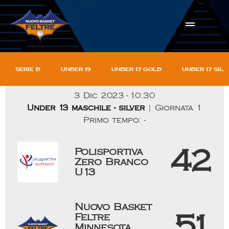
Serie D
Under 19
Under 17 gold
Under 17 sil
3 Dic 2023
-
10:30
Under 13 maschile - silver
| Giornata 1
Primo tempo: -
Polisportiva
42
Zero Branco
U13
Nuovo Basket
Feltre
51
Minnesota