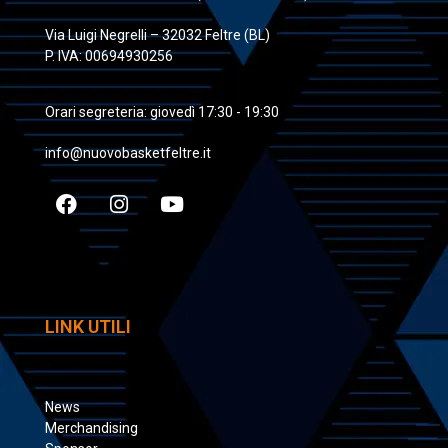
Via Luigi Negrelli – 32032 Feltre (BL)
P. IVA: 00694930256
Orari segreteria: giovedì 17:30 - 19:30
info@nuovobasketfeltre.it
LINK UTILI
News
Merchandising