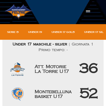
Serie D
Under 19
Under 17 gold
Under 17 sil
Under 17 maschile - silver
| Giornata 1
Primo tempo: -
36
Att. Motorie
La Torre U17
52
Montebelluna
basket U17