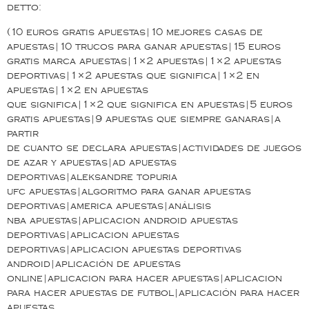
detto:
(10 euros gratis apuestas|10 mejores casas de
apuestas|10 trucos para ganar apuestas|15 euros
gratis marca apuestas|1×2 apuestas|1×2 apuestas
deportivas|1×2 apuestas que significa|1×2 en
apuestas|1×2 en apuestas
que significa|1×2 que significa en apuestas|5 euros
gratis apuestas|9 apuestas que siempre ganaras|a
partir
de cuanto se declara apuestas|actividades de juegos
de azar y apuestas|ad apuestas
deportivas|aleksandre topuria
ufc apuestas|algoritmo para ganar apuestas
deportivas|america apuestas|análisis
nba apuestas|aplicacion android apuestas
deportivas|aplicacion apuestas
deportivas|aplicacion apuestas deportivas
android|aplicación de apuestas
online|aplicacion para hacer apuestas|aplicacion
para hacer apuestas de futbol|aplicación para hacer
apuestas