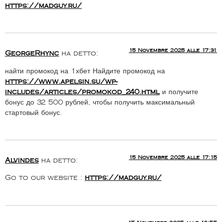
https://madguy.ru/
15 Novembre 2025 alle 17:31
GeorgeRhync
ha detto:
найти промокод на 1хбет Найдите промокод на
https://www.apelsin.su/wp-
includes/articles/promokod_240.html
и получите
бонус до 32 500 рублей, чтобы получить максимальный
стартовый бонус.
15 Novembre 2025 alle 17:15
Alvindes
ha detto:
Go to our website :
https://madguy.ru/