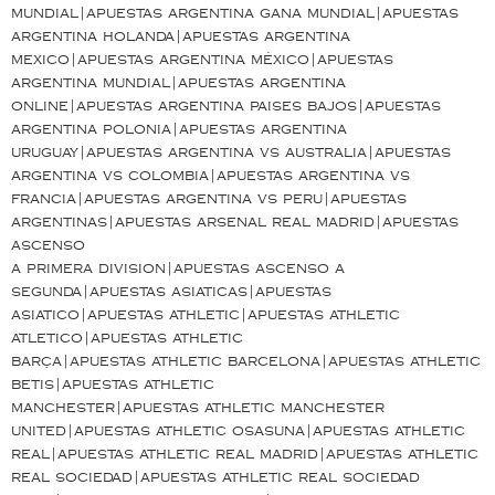
mundial|apuestas argentina gana mundial|apuestas
argentina holanda|apuestas argentina
mexico|apuestas argentina méxico|apuestas
argentina mundial|apuestas argentina
online|apuestas argentina paises bajos|apuestas
argentina polonia|apuestas argentina
uruguay|apuestas argentina vs australia|apuestas
argentina vs colombia|apuestas argentina vs
francia|apuestas argentina vs peru|apuestas
argentinas|apuestas arsenal real madrid|apuestas
ascenso
a primera division|apuestas ascenso a
segunda|apuestas asiaticas|apuestas
asiatico|apuestas athletic|apuestas athletic
atletico|apuestas athletic
barça|apuestas athletic barcelona|apuestas athletic
betis|apuestas athletic
manchester|apuestas athletic manchester
united|apuestas athletic osasuna|apuestas athletic
real|apuestas athletic real madrid|apuestas athletic
real sociedad|apuestas athletic real sociedad