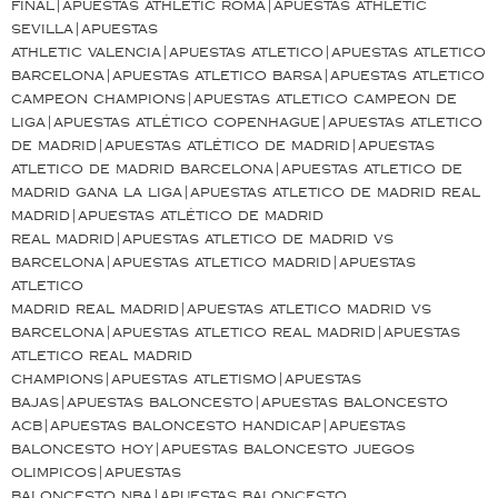
final|apuestas athletic roma|apuestas athletic
sevilla|apuestas
athletic valencia|apuestas atletico|apuestas atletico
barcelona|apuestas atletico barsa|apuestas atletico
campeon champions|apuestas atletico campeon de
liga|apuestas atlético copenhague|apuestas atletico
de madrid|apuestas atlético de madrid|apuestas
atletico de madrid barcelona|apuestas atletico de
madrid gana la liga|apuestas atletico de madrid real
madrid|apuestas atlético de madrid
real madrid|apuestas atletico de madrid vs
barcelona|apuestas atletico madrid|apuestas
atletico
madrid real madrid|apuestas atletico madrid vs
barcelona|apuestas atletico real madrid|apuestas
atletico real madrid
champions|apuestas atletismo|apuestas
bajas|apuestas baloncesto|apuestas baloncesto
acb|apuestas baloncesto handicap|apuestas
baloncesto hoy|apuestas baloncesto juegos
olimpicos|apuestas
baloncesto nba|apuestas baloncesto