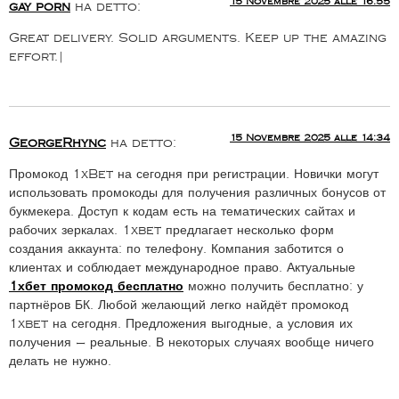
15 Novembre 2025 alle 16:55
gay porn
ha detto:
Great delivery. Solid arguments. Keep up the amazing
effort.|
15 Novembre 2025 alle 14:34
GeorgeRhync
ha detto:
Промокод 1xBet на сегодня при регистрации. Новички могут
использовать промокоды для получения различных бонусов от
букмекера. Доступ к кодам есть на тематических сайтах и
рабочих зеркалах. 1xbet предлагает несколько форм
создания аккаунта: по телефону. Компания заботится о
клиентах и соблюдает международное право. Актуальные
1хбет промокод бесплатно
можно получить бесплатно: у
партнёров БК. Любой желающий легко найдёт промокод
1xbet на сегодня. Предложения выгодные, а условия их
получения — реальные. В некоторых случаях вообще ничего
делать не нужно.