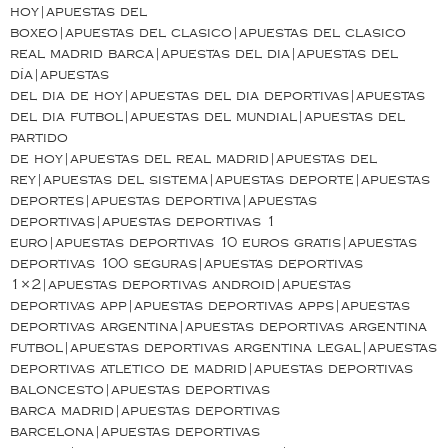
hoy|apuestas del
boxeo|apuestas del clasico|apuestas del clasico
real madrid barca|apuestas del dia|apuestas del
día|apuestas
del dia de hoy|apuestas del dia deportivas|apuestas
del dia futbol|apuestas del mundial|apuestas del
partido
de hoy|apuestas del real madrid|apuestas del
rey|apuestas del sistema|apuestas deporte|apuestas
deportes|apuestas deportiva|apuestas
deportivas|apuestas deportivas 1
euro|apuestas deportivas 10 euros gratis|apuestas
deportivas 100 seguras|apuestas deportivas
1×2|apuestas deportivas android|apuestas
deportivas app|apuestas deportivas apps|apuestas
deportivas argentina|apuestas deportivas argentina
futbol|apuestas deportivas argentina legal|apuestas
deportivas atletico de madrid|apuestas deportivas
baloncesto|apuestas deportivas
barca madrid|apuestas deportivas
barcelona|apuestas deportivas