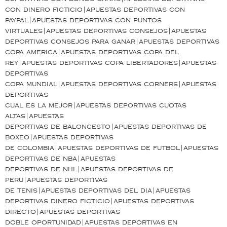
con dinero ficticio|apuestas deportivas con
paypal|apuestas deportivas con puntos
virtuales|apuestas deportivas consejos|apuestas
deportivas consejos para ganar|apuestas deportivas
copa america|apuestas deportivas copa del
rey|apuestas deportivas copa libertadores|apuestas
deportivas
copa mundial|apuestas deportivas corners|apuestas
deportivas
cual es la mejor|apuestas deportivas cuotas
altas|apuestas
deportivas de baloncesto|apuestas deportivas de
boxeo|apuestas deportivas
de colombia|apuestas deportivas de futbol|apuestas
deportivas de nba|apuestas
deportivas de nhl|apuestas deportivas de
peru|apuestas deportivas
de tenis|apuestas deportivas del dia|apuestas
deportivas dinero ficticio|apuestas deportivas
directo|apuestas deportivas
doble oportunidad|apuestas deportivas en