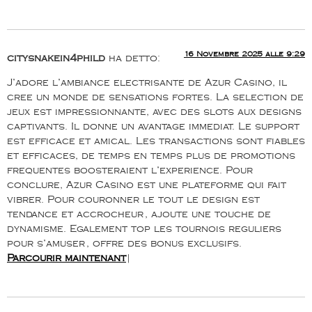
16 Novembre 2025 alle 9:29
citysnakein4phild
ha detto:
J’adore l’ambiance electrisante de Azur Casino, il
cree un monde de sensations fortes. La selection de
jeux est impressionnante, avec des slots aux designs
captivants. Il donne un avantage immediat. Le support
est efficace et amical. Les transactions sont fiables
et efficaces, de temps en temps plus de promotions
frequentes boosteraient l’experience. Pour
conclure, Azur Casino est une plateforme qui fait
vibrer. Pour couronner le tout le design est
tendance et accrocheur, ajoute une touche de
dynamisme. Egalement top les tournois reguliers
pour s’amuser, offre des bonus exclusifs.
Parcourir maintenant
|