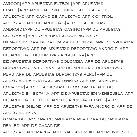
amigos|app apuestas futbol|app apuestas
gratis|app apuestas sin dinero|app casa de
apuestas|app casas de apuestas|app control
apuestas|app de apuestas|app de apuestas
android|app de apuestas casino|app de apuestas
colombia|app de apuestas con bono de
bienvenida|app de apuestas de futbol|app de apuestas
deportivas|app de apuestas deportivas android|app
de apuestas deportivas argentina|app
de apuestas deportivas colombia|app de apuestas
deportivas en españa|app de apuestas deportivas
peru|app de apuestas deportivas perú|app de
apuestas deportivas sin dinero|app de apuestas
ecuador|app de apuestas en colombia|app de
apuestas en españa|app de apuestas en venezuela|app
de apuestas futbol|app de apuestas gratis|app de
apuestas online|app de apuestas para android|app de
apuestas para
ganar dinero|app de apuestas peru|app de apuestas
reales|app de casas de
apuestas|app marca apuestas android|app moviles de