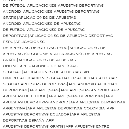
de fútbol|aplicaciones apuestas deportivas
android|aplicaciones apuestas deportivas
gratis|aplicaciones de apuestas
android|aplicaciones de apuestas
de fútbol|aplicaciones de apuestas
deportivas|aplicaciones de apuestas deportivas
peru|aplicaciones
de apuestas deportivas perú|aplicaciones de
apuestas en colombia|aplicaciones de apuestas
gratis|aplicaciones de apuestas
online|aplicaciones de apuestas
seguras|aplicaciones de apuestas sin
dinero|aplicaciones para hacer apuestas|apostar
seguro apuestas deportivas|app android apuestas
deportivas|app apuestas|app apuestas android|app
apuestas de futbol|app apuestas deportivas|app
apuestas deportivas android|app apuestas deportivas
argentina|app apuestas deportivas colombia|app
apuestas deportivas ecuador|app apuestas
deportivas españa|app
apuestas deportivas gratis|app apuestas entre