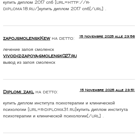
купить диплом 2017 спб [url=http://r-
diploma18.ru/]купить диплом 2017 спб[/url] .
15 Novembre 2025 alle 23:56
zapojsmolenskKew
ha detto:
лечение запоя смоленск
vivod-iz-zapoya-smolensk027.ru
вывод из запоя смоленск
15 Novembre 2025 alle 23:51
Diplomi_zakl
ha detto:
купить диплом института психотерапии и клинической
психологии [url=r-diploma31.ru]купить диплом института
психотерапии и клинической психологии[/url] .