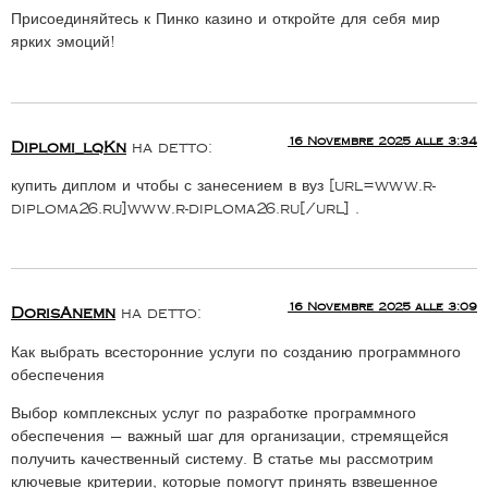
Присоединяйтесь к Пинко казино и откройте для себя мир
ярких эмоций!
16 Novembre 2025 alle 3:34
Diplomi_lqKn
ha detto:
купить диплом и чтобы с занесением в вуз [url=www.r-
diploma26.ru]www.r-diploma26.ru[/url] .
16 Novembre 2025 alle 3:09
DorisAnemn
ha detto:
Как выбрать всесторонние услуги по созданию программного
обеспечения
Выбор комплексных услуг по разработке программного
обеспечения — важный шаг для организации, стремящейся
получить качественный систему. В статье мы рассмотрим
ключевые критерии, которые помогут принять взвешенное