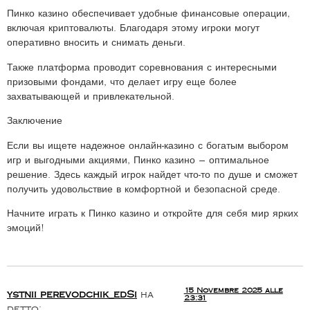
Пинко казино обеспечивает удобные финансовые операции,
включая криптовалюты. Благодаря этому игроки могут
оперативно вносить и снимать деньги.
Также платформа проводит соревнования с интересными
призовыми фондами, что делает игру еще более
захватывающей и привлекательной.
Заключение
Если вы ищете надежное онлайн-казино с богатым выбором
игр и выгодными акциями, Пинко казино – оптимальное
решение. Здесь каждый игрок найдет что-то по душе и сможет
получить удовольствие в комфортной и безопасной среде.
Начните играть к Пинко казино и откройте для себя мир ярких
эмоций!
15 Novembre 2025 alle
ystnii perevodchik_edSi
ha
23:31
detto: