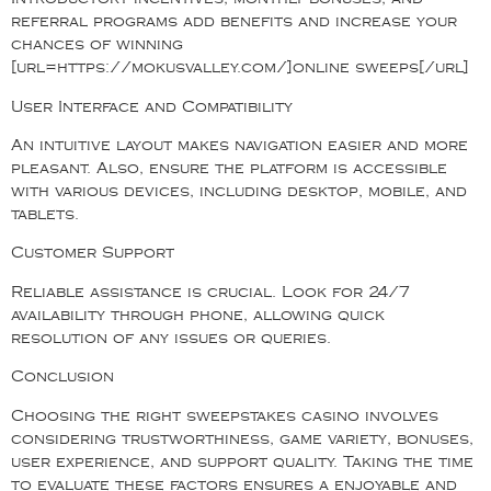
referral programs add benefits and increase your
chances of winning
[url=https://mokusvalley.com/]online sweeps[/url]
User Interface and Compatibility
An intuitive layout makes navigation easier and more
pleasant. Also, ensure the platform is accessible
with various devices, including desktop, mobile, and
tablets.
Customer Support
Reliable assistance is crucial. Look for 24/7
availability through phone, allowing quick
resolution of any issues or queries.
Conclusion
Choosing the right sweepstakes casino involves
considering trustworthiness, game variety, bonuses,
user experience, and support quality. Taking the time
to evaluate these factors ensures a enjoyable and