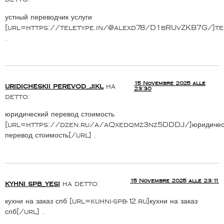
устный переводчик услуги
[url=https://teletype.in/@alexd78/D1bRUvZKB7G/]t
.
15 Novembre 2025 alle
uridicheskii perevod_jikl
ha
23:30
detto:
юридический перевод стоимость
[url=https://dzen.ru/a/aQxedqmz3nz5DDDJ/]юридичес
перевод стоимость[/url] .
15 Novembre 2025 alle 23:11
kyhni spb_yesi
ha detto:
кухни на заказ спб [url=kuhni-spb-12.ru]кухни на заказ
спб[/url] .