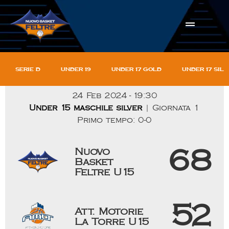
Serie D
Under 19
Under 17 gold
Under 17 sil
24 Feb 2024
-
19:30
Under 15 maschile silver
| Giornata 1
Primo tempo: 0-0
Nuovo
68
Basket
Feltre U15
52
Att. Motorie
La Torre U15