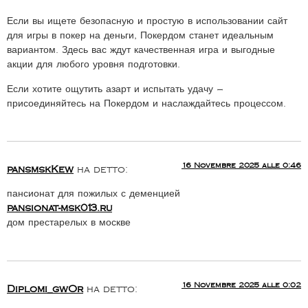
Если вы ищете безопасную и простую в использовании сайт
для игры в покер на деньги, Покердом станет идеальным
вариантом. Здесь вас ждут качественная игра и выгодные
акции для любого уровня подготовки.
Если хотите ощутить азарт и испытать удачу –
присоединяйтесь на Покердом и наслаждайтесь процессом.
16 Novembre 2025 alle 0:46
pansmskKew
ha detto:
пансионат для пожилых с деменцией
pansionat-msk013.ru
дом престарелых в москве
16 Novembre 2025 alle 0:02
Diplomi_gwOr
ha detto: