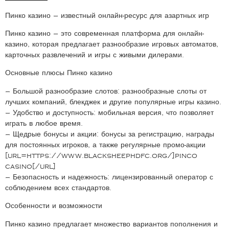
Пинко казино – известный онлайн-ресурс для азартных игр
Пинко казино – это современная платформа для онлайн-
казино, которая предлагает разнообразие игровых автоматов,
карточных развлечений и игры с живыми дилерами.
Основные плюсы Пинко казино
– Большой разнообразие слотов: разнообразные слоты от
лучших компаний, блекджек и другие популярные игры казино.
– Удобство и доступность: мобильная версия, что позволяет
играть в любое время.
– Щедрые бонусы и акции: бонусы за регистрацию, награды
для постоянных игроков, а также регулярные промо-акции
[url=https://www.blacksheephdfc.org/]pinco
casino[/url]
– Безопасность и надежность: лицензированный оператор с
соблюдением всех стандартов.
Особенности и возможности
Пинко казино предлагает множество вариантов пополнения и