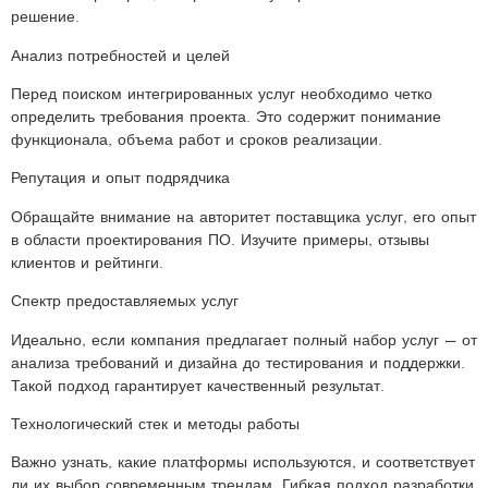
решение.
Анализ потребностей и целей
Перед поиском интегрированных услуг необходимо четко
определить требования проекта. Это содержит понимание
функционала, объема работ и сроков реализации.
Репутация и опыт подрядчика
Обращайте внимание на авторитет поставщика услуг, его опыт
в области проектирования ПО. Изучите примеры, отзывы
клиентов и рейтинги.
Спектр предоставляемых услуг
Идеально, если компания предлагает полный набор услуг — от
анализа требований и дизайна до тестирования и поддержки.
Такой подход гарантирует качественный результат.
Технологический стек и методы работы
Важно узнать, какие платформы используются, и соответствует
ли их выбор современным трендам. Гибкая подход разработки