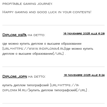
profitable gaming journey.
Happy gaming and good luck in your contests!
16 Novembre 2025 alle 6:28
Diplomi_ksPa
ha detto:
где можно купить диплом о высшем образовании
[url=https://www.r-diploma4.ru]где можно купить
диплом о высшем образовании[/url] .
16 Novembre 2025 alle 6:24
Diplomi_jopn
ha detto:
купить диплом типографский [url=https://r-
diploma14.ru/]купить диплом типографский[/url] .