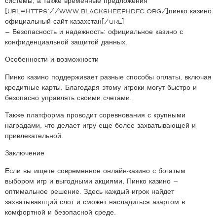
системы, а также временные предложения
[url=https://www.blacksheephdfc.org/]пинко казино
официальный сайт казахстан[/url]
– Безопасность и надежность: официальное казино с
конфиденциальной защитой данных.
Особенности и возможности
Пинко казино поддерживает разные способы оплаты, включая
кредитные карты. Благодаря этому игроки могут быстро и
безопасно управлять своими счетами.
Также платформа проводит соревнования с крупными
наградами, что делает игру еще более захватывающей и
привлекательной.
Заключение
Если вы ищете современное онлайн-казино с богатым
выбором игр и выгодными акциями, Пинко казино –
оптимальное решение. Здесь каждый игрок найдет
захватывающий слот и сможет насладиться азартом в
комфортной и безопасной среде.