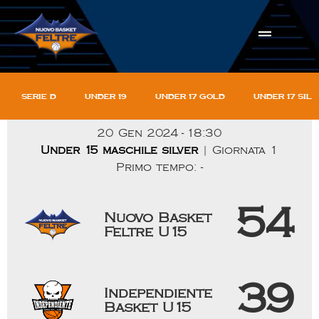
Serie D
Under 19
Under 17 gold
Under 17 sil
20 Gen 2024
-
18:30
Under 15 maschile silver
| Giornata 1
Primo tempo: -
54
Nuovo Basket
Feltre U15
39
Independiente
Basket U15