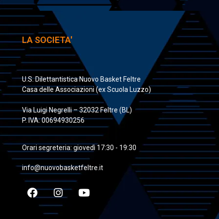
LA SOCIETA'
U.S. Dilettantistica Nuovo Basket Feltre
Casa delle Associazioni (ex Scuola Luzzo)
Via Luigi Negrelli – 32032 Feltre (BL)
P. IVA: 00694930256
Orari segreteria: giovedì 17:30 - 19:30
info@nuovobasketfeltre.it