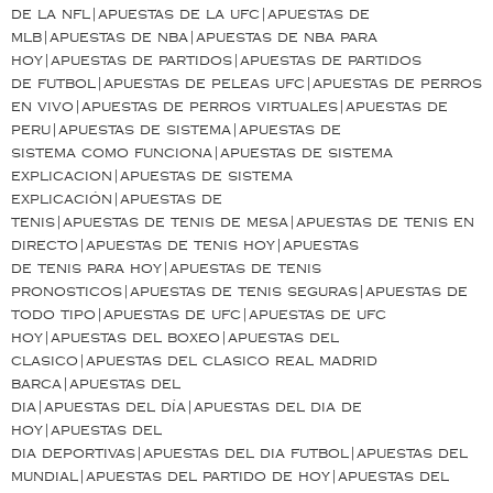
de la nfl|apuestas de la ufc|apuestas de
mlb|apuestas de nba|apuestas de nba para
hoy|apuestas de partidos|apuestas de partidos
de futbol|apuestas de peleas ufc|apuestas de perros
en vivo|apuestas de perros virtuales|apuestas de
peru|apuestas de sistema|apuestas de
sistema como funciona|apuestas de sistema
explicacion|apuestas de sistema
explicación|apuestas de
tenis|apuestas de tenis de mesa|apuestas de tenis en
directo|apuestas de tenis hoy|apuestas
de tenis para hoy|apuestas de tenis
pronosticos|apuestas de tenis seguras|apuestas de
todo tipo|apuestas de ufc|apuestas de ufc
hoy|apuestas del boxeo|apuestas del
clasico|apuestas del clasico real madrid
barca|apuestas del
dia|apuestas del día|apuestas del dia de
hoy|apuestas del
dia deportivas|apuestas del dia futbol|apuestas del
mundial|apuestas del partido de hoy|apuestas del