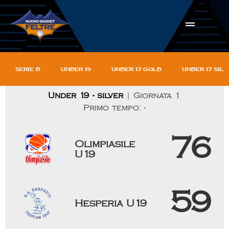
Serie D
Under 19
Under 17 gold
Under 17 sil
Under 19 - silver
| Giornata 1
Primo tempo: -
76
Olimpiasile
U19
59
Hesperia U19