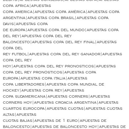
copa africa|apuestas
copa america|apuestas copa américa|apuestas copa
argentina|apuestas copa brasil|apuestas copa
davis|apuestas copa
de europa|apuestas copa del mundo|apuestas copa
del rey|apuestas copa del rey
baloncesto|apuestas copa del rey final|apuestas
copa del
rey futbol|apuestas copa del rey ganador|apuestas
copa del rey
hoy|apuestas copa del rey pronosticos|apuestas
copa del rey pronósticos|apuestas copa
europa|apuestas copa italia|apuestas
copa libertadores|apuestas copa mundial de
hockey|apuestas copa rey|apuestas
copa sudamericana|apuestas corners|apuestas
corners hoy|apuestas croacia argentina|apuestas
cuartos eurocopa|apuestas cuotas|apuestas cuotas
altas|apuestas
cuotas bajas|apuestas de 1 euro|apuestas de
baloncesto|apuestas de baloncesto hoy|apuestas de