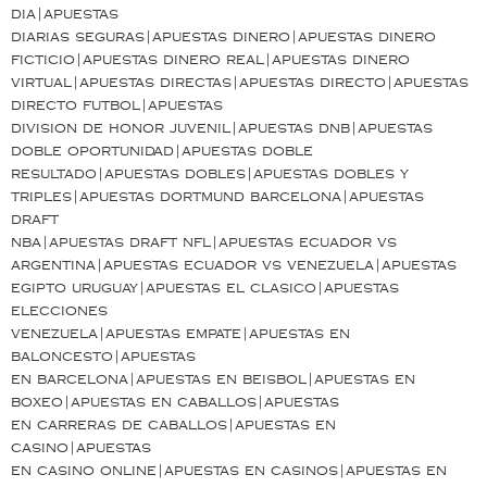
dia|apuestas
diarias seguras|apuestas dinero|apuestas dinero
ficticio|apuestas dinero real|apuestas dinero
virtual|apuestas directas|apuestas directo|apuestas
directo futbol|apuestas
division de honor juvenil|apuestas dnb|apuestas
doble oportunidad|apuestas doble
resultado|apuestas dobles|apuestas dobles y
triples|apuestas dortmund barcelona|apuestas
draft
nba|apuestas draft nfl|apuestas ecuador vs
argentina|apuestas ecuador vs venezuela|apuestas
egipto uruguay|apuestas el clasico|apuestas
elecciones
venezuela|apuestas empate|apuestas en
baloncesto|apuestas
en barcelona|apuestas en beisbol|apuestas en
boxeo|apuestas en caballos|apuestas
en carreras de caballos|apuestas en
casino|apuestas
en casino online|apuestas en casinos|apuestas en