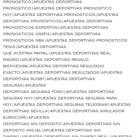
pronostico|apuestas deportivas
pronóstico|apuestas deportivas pronostico
hoy|apuestas deportivas pronosticos|apuestas
deportivas pronósticos|apuestas deportivas
pronosticos expertos|apuestas deportivas
pronosticos gratis|apuestas deportivas
pronosticos nba|apuestas deportivas pronosticos
tenis|apuestas deportivas
que aceptan paypal|apuestas deportivas real
madrid|apuestas deportivas regalo
bienvenida|apuestas deportivas resultado
exacto|apuestas deportivas resultados|apuestas
deportivas rugby|apuestas deportivas
seguras|apuestas
deportivas seguras foro|apuestas deportivas
seguras hoy|apuestas deportivas seguras para
hoy|apuestas deportivas seguras telegram|apuestas
deportivas sevilla|apuestas deportivas simulador
eurocopa|apuestas
deportivas sin deposito|apuestas deportivas sin
deposito inicial|apuestas deportivas sin
dinero|apuestas deportivas sin dinero real|apuestas