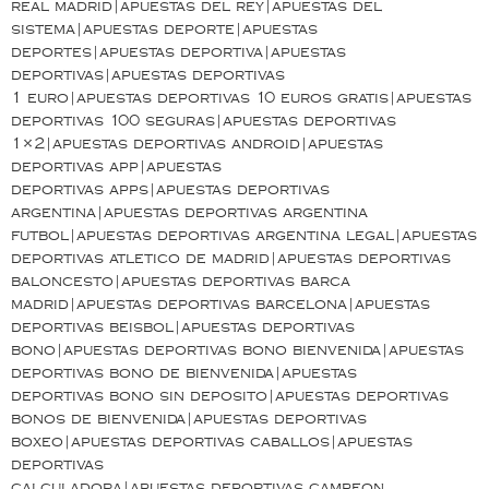
real madrid|apuestas del rey|apuestas del
sistema|apuestas deporte|apuestas
deportes|apuestas deportiva|apuestas
deportivas|apuestas deportivas
1 euro|apuestas deportivas 10 euros gratis|apuestas
deportivas 100 seguras|apuestas deportivas
1×2|apuestas deportivas android|apuestas
deportivas app|apuestas
deportivas apps|apuestas deportivas
argentina|apuestas deportivas argentina
futbol|apuestas deportivas argentina legal|apuestas
deportivas atletico de madrid|apuestas deportivas
baloncesto|apuestas deportivas barca
madrid|apuestas deportivas barcelona|apuestas
deportivas beisbol|apuestas deportivas
bono|apuestas deportivas bono bienvenida|apuestas
deportivas bono de bienvenida|apuestas
deportivas bono sin deposito|apuestas deportivas
bonos de bienvenida|apuestas deportivas
boxeo|apuestas deportivas caballos|apuestas
deportivas
calculadora|apuestas deportivas campeon