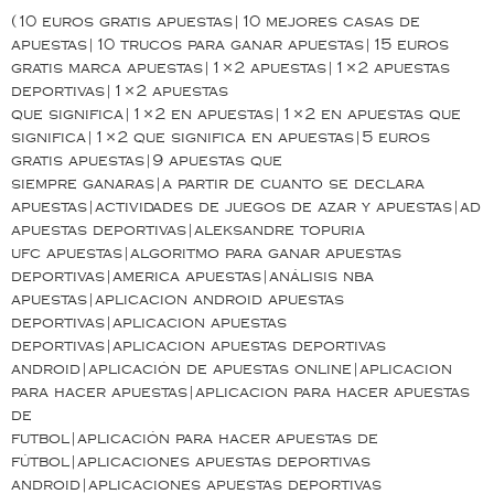
(10 euros gratis apuestas|10 mejores casas de
apuestas|10 trucos para ganar apuestas|15 euros
gratis marca apuestas|1×2 apuestas|1×2 apuestas
deportivas|1×2 apuestas
que significa|1×2 en apuestas|1×2 en apuestas que
significa|1×2 que significa en apuestas|5 euros
gratis apuestas|9 apuestas que
siempre ganaras|a partir de cuanto se declara
apuestas|actividades de juegos de azar y apuestas|ad
apuestas deportivas|aleksandre topuria
ufc apuestas|algoritmo para ganar apuestas
deportivas|america apuestas|análisis nba
apuestas|aplicacion android apuestas
deportivas|aplicacion apuestas
deportivas|aplicacion apuestas deportivas
android|aplicación de apuestas online|aplicacion
para hacer apuestas|aplicacion para hacer apuestas
de
futbol|aplicación para hacer apuestas de
fútbol|aplicaciones apuestas deportivas
android|aplicaciones apuestas deportivas