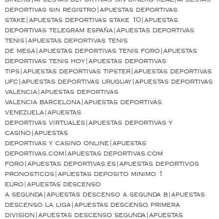
deportivas sin registro|apuestas deportivas
stake|apuestas deportivas stake 10|apuestas
deportivas telegram españa|apuestas deportivas
tenis|apuestas deportivas tenis
de mesa|apuestas deportivas tenis foro|apuestas
deportivas tenis hoy|apuestas deportivas
tips|apuestas deportivas tipster|apuestas deportivas
ufc|apuestas deportivas uruguay|apuestas deportivas
valencia|apuestas deportivas
valencia barcelona|apuestas deportivas
venezuela|apuestas
deportivas virtuales|apuestas deportivas y
casino|apuestas
deportivas y casino online|apuestas
deportivas.com|apuestas deportivas.com
foro|apuestas deportivas.es|apuestas deportivos
pronosticos|apuestas deposito minimo 1
euro|apuestas descenso
a segunda|apuestas descenso a segunda b|apuestas
descenso la liga|apuestas descenso primera
division|apuestas descenso segunda|apuestas