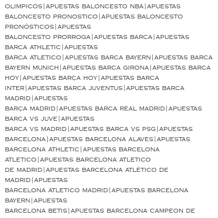
olimpicos|apuestas baloncesto nba|apuestas
baloncesto pronostico|apuestas baloncesto
pronósticos|apuestas
baloncesto prorroga|apuestas barca|apuestas
barca athletic|apuestas
barca atletico|apuestas barca bayern|apuestas barca
bayern munich|apuestas barca girona|apuestas barca
hoy|apuestas barça hoy|apuestas barca
inter|apuestas barca juventus|apuestas barca
madrid|apuestas
barça madrid|apuestas barca real madrid|apuestas
barca vs juve|apuestas
barca vs madrid|apuestas barca vs psg|apuestas
barcelona|apuestas barcelona alaves|apuestas
barcelona athletic|apuestas barcelona
atletico|apuestas barcelona atletico
de madrid|apuestas barcelona atlético de
madrid|apuestas
barcelona atletico madrid|apuestas barcelona
bayern|apuestas
barcelona betis|apuestas barcelona campeon de