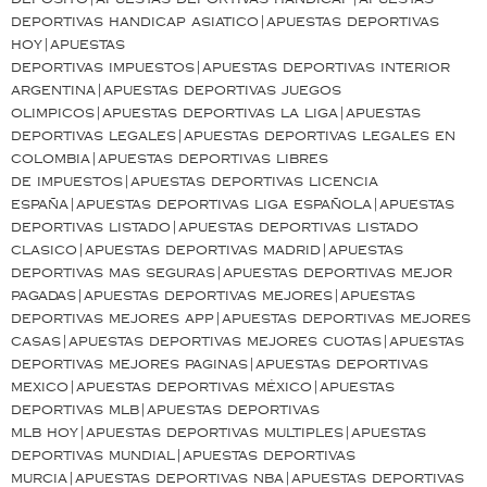
deportivas handicap asiatico|apuestas deportivas
hoy|apuestas
deportivas impuestos|apuestas deportivas interior
argentina|apuestas deportivas juegos
olimpicos|apuestas deportivas la liga|apuestas
deportivas legales|apuestas deportivas legales en
colombia|apuestas deportivas libres
de impuestos|apuestas deportivas licencia
españa|apuestas deportivas liga española|apuestas
deportivas listado|apuestas deportivas listado
clasico|apuestas deportivas madrid|apuestas
deportivas mas seguras|apuestas deportivas mejor
pagadas|apuestas deportivas mejores|apuestas
deportivas mejores app|apuestas deportivas mejores
casas|apuestas deportivas mejores cuotas|apuestas
deportivas mejores paginas|apuestas deportivas
mexico|apuestas deportivas méxico|apuestas
deportivas mlb|apuestas deportivas
mlb hoy|apuestas deportivas multiples|apuestas
deportivas mundial|apuestas deportivas
murcia|apuestas deportivas nba|apuestas deportivas