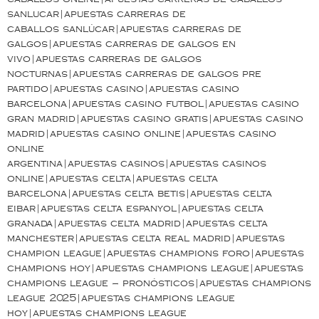
sanlucar|apuestas carreras de
caballos sanlúcar|apuestas carreras de
galgos|apuestas carreras de galgos en
vivo|apuestas carreras de galgos
nocturnas|apuestas carreras de galgos pre
partido|apuestas casino|apuestas casino
barcelona|apuestas casino futbol|apuestas casino
gran madrid|apuestas casino gratis|apuestas casino
madrid|apuestas casino online|apuestas casino
online
argentina|apuestas casinos|apuestas casinos
online|apuestas celta|apuestas celta
barcelona|apuestas celta betis|apuestas celta
eibar|apuestas celta espanyol|apuestas celta
granada|apuestas celta madrid|apuestas celta
manchester|apuestas celta real madrid|apuestas
champion league|apuestas champions foro|apuestas
champions hoy|apuestas champions league|apuestas
champions league – pronósticos|apuestas champions
league 2025|apuestas champions league
hoy|apuestas champions league