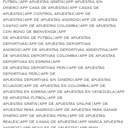
futbol|app apuestas gratis|app apuestas sin
dinero|app casa de apuestas|app casas de
apuestas|app control apuestas|app de
apuestas|app de apuestas android|app de apuestas
casino|app de apuestas colombia|app de apuestas
con bono de bienvenida|app
de apuestas de futbol|app de apuestas
deportivas|app de apuestas deportivas
android|app de apuestas deportivas argentina|app
de apuestas deportivas colombia|app de apuestas
deportivas en españa|app
de apuestas deportivas peru|app de apuestas
deportivas perú|app de
apuestas deportivas sin dinero|app de apuestas
ecuador|app de apuestas en colombia|app de
apuestas en españa|app de apuestas en venezuela|app
de apuestas futbol|app de
apuestas gratis|app de apuestas online|app de
apuestas para android|app de apuestas para ganar
dinero|app de apuestas peru|app de apuestas
reales|app de casas de apuestas|app marca apuestas
android|app moviles de apuestas|app para