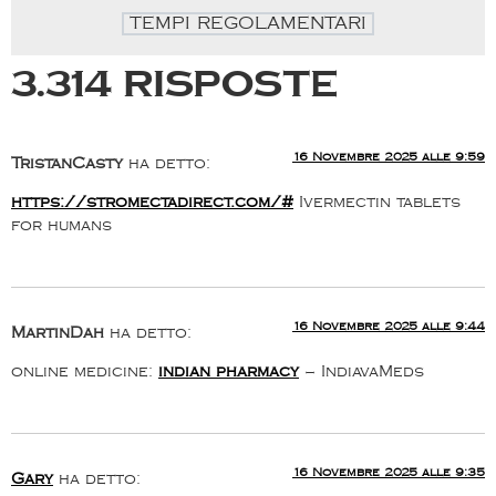
TEMPI REGOLAMENTARI
3.314 risposte
16 Novembre 2025 alle 9:59
TristanCasty
ha detto:
https://stromectadirect.com/#
Ivermectin tablets
for humans
16 Novembre 2025 alle 9:44
MartinDah
ha detto:
online medicine:
indian pharmacy
– IndiavaMeds
16 Novembre 2025 alle 9:35
Gary
ha detto: