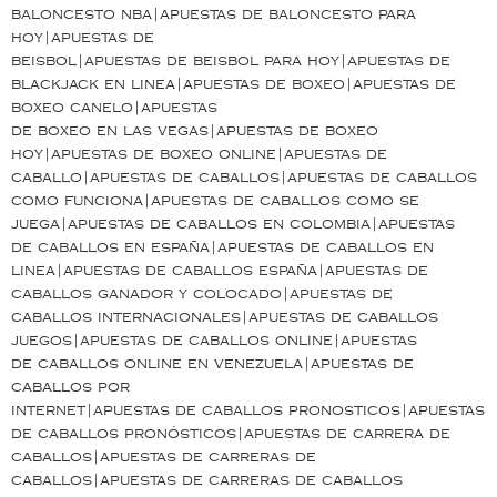
baloncesto nba|apuestas de baloncesto para
hoy|apuestas de
beisbol|apuestas de beisbol para hoy|apuestas de
blackjack en linea|apuestas de boxeo|apuestas de
boxeo canelo|apuestas
de boxeo en las vegas|apuestas de boxeo
hoy|apuestas de boxeo online|apuestas de
caballo|apuestas de caballos|apuestas de caballos
como funciona|apuestas de caballos como se
juega|apuestas de caballos en colombia|apuestas
de caballos en españa|apuestas de caballos en
linea|apuestas de caballos españa|apuestas de
caballos ganador y colocado|apuestas de
caballos internacionales|apuestas de caballos
juegos|apuestas de caballos online|apuestas
de caballos online en venezuela|apuestas de
caballos por
internet|apuestas de caballos pronosticos|apuestas
de caballos pronósticos|apuestas de carrera de
caballos|apuestas de carreras de
caballos|apuestas de carreras de caballos