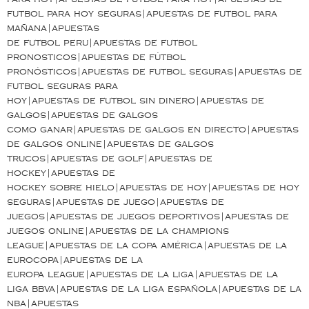
futbol para hoy seguras|apuestas de futbol para
mañana|apuestas
de futbol peru|apuestas de futbol
pronosticos|apuestas de fútbol
pronósticos|apuestas de futbol seguras|apuestas de
futbol seguras para
hoy|apuestas de futbol sin dinero|apuestas de
galgos|apuestas de galgos
como ganar|apuestas de galgos en directo|apuestas
de galgos online|apuestas de galgos
trucos|apuestas de golf|apuestas de
hockey|apuestas de
hockey sobre hielo|apuestas de hoy|apuestas de hoy
seguras|apuestas de juego|apuestas de
juegos|apuestas de juegos deportivos|apuestas de
juegos online|apuestas de la champions
league|apuestas de la copa américa|apuestas de la
eurocopa|apuestas de la
europa league|apuestas de la liga|apuestas de la
liga bbva|apuestas de la liga española|apuestas de la
nba|apuestas