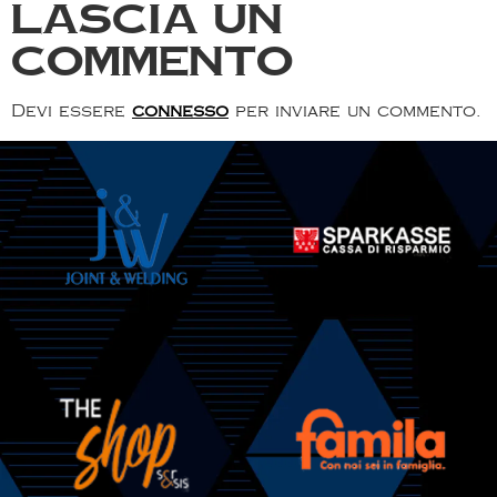
Lascia un
commento
Devi essere
connesso
per inviare un commento.