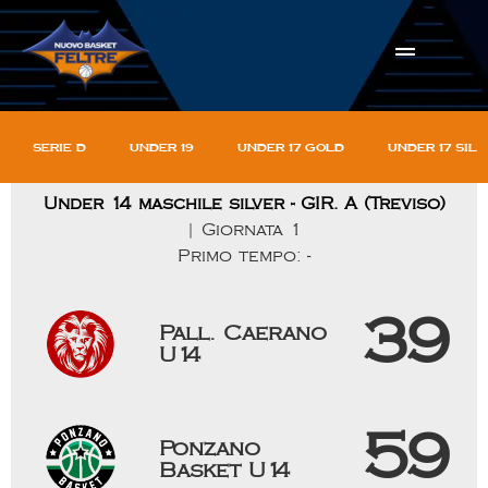
Serie D
Under 19
Under 17 gold
Under 17 sil
Under 14 maschile silver - GIR. A (Treviso)
| Giornata 1
Primo tempo: -
39
Pall. Caerano
U14
59
Ponzano
Basket U14