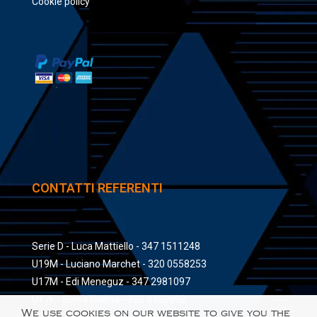
Cookie policy
CONTATTI REFERENTI
Serie D - Luca Mattiello - 347 1511248
U19M - Luciano Marchet - 320 0558253
U17M - Edi Meneguz - 347 2981097
U17F - Sonia Gallina - 320 8730992
We use cookies on our website to give you the