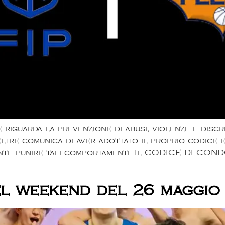
riguarda la prevenzione di abusi, violenze e discri
ltre comunica di aver adottato il proprio codice e
nte punire tali comportamenti. Il CODICE DI COND
del weekend del 26 maggio