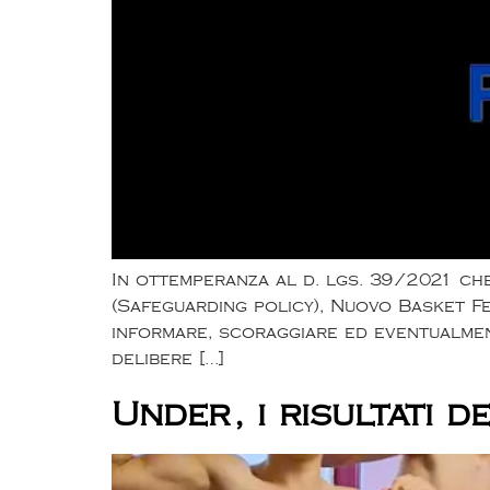
In ottemperanza al d. lgs. 39/2021 che 
(Safeguarding policy), Nuovo Basket Fe
informare, scoraggiare ed eventualme
delibere […]
Under, i risultati 