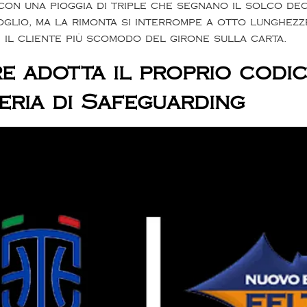
on una pioggia di triple che segnano il solco deci
lio, ma la rimonta si interrompe a otto lunghezze
e il cliente più scomodo del girone sulla carta.
e adotta il proprio codi
teria di Safeguarding