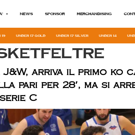
A’
News
Sponsor
MERCHANDISING
Cont
 19
Under 17 gold
Under 17 silver
Under 14
Und
sketfeltre
 J&W, arriva il primo ko c
la pari per 28′, ma si ar
 serie C