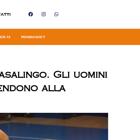
atti
er 13
Minibasket
asalingo. Gli uomini
rendono alla