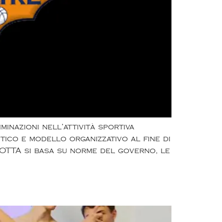
minazioni nell’attività sportiva
tico e modello organizzativo al fine di
OTTA si basa su norme del governo, le