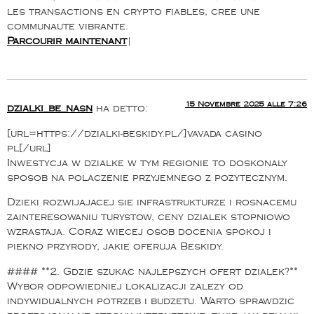
les transactions en crypto fiables, cree une
communaute vibrante.
Parcourir maintenant
|
15 Novembre 2025 alle 7:26
dzialki_be_nasn
ha detto:
[url=https://dzialki-beskidy.pl/]vavada casino
pl[/url]
Inwestycja w dzialke w tym regionie to doskonaly
sposob na polaczenie przyjemnego z pozytecznym.
Dzieki rozwijajacej sie infrastrukturze i rosnacemu
zainteresowaniu turystow, ceny dzialek stopniowo
wzrastaja. Coraz wiecej osob docenia spokoj i
piekno przyrody, jakie oferuja Beskidy.
#### **2. Gdzie szukac najlepszych ofert dzialek?**
Wybor odpowiedniej lokalizacji zalezy od
indywidualnych potrzeb i budzetu. Warto sprawdzic