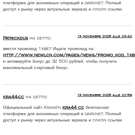
платформа для анонимных операций в darknet. Полный
доступ к рынку через актуальные зеркала и onion ссылки.
13 Novembre 2025 alle 23:42
Patrickdus
ha detto:
ввести промокод 1xbet Ищите промокод на
http://www.newlcn.com/pages/news/promo_kod_1xbet_
и активируйте бонус до 32 500 рублей, чтобы получить
максимальный стартовый бонус.
13 Novembre 2025 alle 22:59
kra44-cc
ha detto:
Официальный сайт Kraken
kra44 cc
безопасная
платформа для анонимных операций в darknet. Полный
доступ к рынку через актуальные зеркала и onion ссылки.