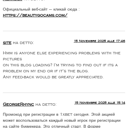
Официальный веб-сайт — кликай сюда :
https://beautygocams.com/
15 Novembre 2025 alle 17:46
site
ha detto:
Hmm is anyone else experiencing problems with the
pictures
on this blog loading? I’m trying to find out if its a
problem on my end or if it’s the blog.
Any feed-back would be greatly appreciated.
15 Novembre 2025 alle 15:14
GeorgeRhync
ha detto:
Промокод при регистрации в 1xbet сегодня. Этой акцией
может воспользоваться каждый новый игрок при регистрации
на сайте букмекера. Это отличный старт. В форме