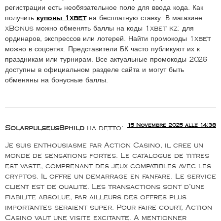
регистрации есть необязательное поле для ввода кода. Как
получить
купоны 1xbet
на бесплатную ставку. В магазине
xBonus можно обменять баллы на коды 1xbet kz: для
ординаров, экспрессов или лотерей. Найти промокоды 1xbet
можно в соцсетях. Представители БК часто публикуют их к
праздникам или турнирам. Все актуальные промокоды 2026
доступны в официальном разделе сайта и могут быть
обменяны на бонусные баллы.
15 Novembre 2025 alle 14:38
Solarpulseus8phild
ha detto:
Je suis enthousiasme par Action Casino, il cree un
monde de sensations fortes. Le catalogue de titres
est vaste, comprenant des jeux compatibles avec les
cryptos. Il offre un demarrage en fanfare. Le service
client est de qualite. Les transactions sont d’une
fiabilite absolue, par ailleurs des offres plus
importantes seraient super. Pour faire court, Action
Casino vaut une visite excitante. A mentionner