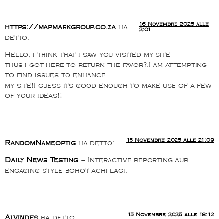
16 Novembre 2025 alle
https://mapmarkgroup.co.za
ha
2:01
detto:
Hello, i think that i saw you visited my site
thus i got here to return the favor?.I am attempting
to find issues to enhance
my site!I guess its good enough to make use of a few
of your ideas!!
15 Novembre 2025 alle 21:09
RandomNameoptig
ha detto:
Daily News Testing
– Interactive reporting aur
engaging style bohot achi lagi.
15 Novembre 2025 alle 18:12
Alvindes
ha detto: