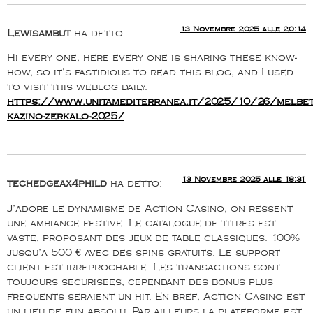
13 Novembre 2025 alle 20:14
Lewisambut
ha detto:
Hi every one, here every one is sharing these know-
how, so it’s fastidious to read this blog, and I used
to visit this weblog daily.
https://www.unitamediterranea.it/2025/10/26/melbet
kazino-zerkalo-2025/
13 Novembre 2025 alle 18:31
techedgeax4phild
ha detto:
J’adore le dynamisme de Action Casino, on ressent
une ambiance festive. Le catalogue de titres est
vaste, proposant des jeux de table classiques. 100%
jusqu’a 500 € avec des spins gratuits. Le support
client est irreprochable. Les transactions sont
toujours securisees, cependant des bonus plus
frequents seraient un hit. En bref, Action Casino est
un lieu de fun absolu. Par ailleurs la plateforme est