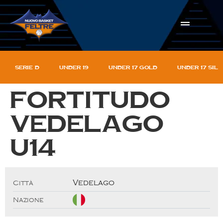
Serie D
Under 19
Under 17 gold
Under 17 sil
Fortitudo
Vedelago
U14
Vedelago
Città
Nazione