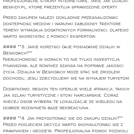
profesjonalne strony internetowe, takie jak dzialki-
beskidy.pl, ktore prezentuja sprawdzone oferty.
Przed zakupem nalezy dokladnie przeanalizowac
dostepnosc mediow i warunki zabudowy. Niektore
tereny wymagaja dodatkowych formalnosci, dlatego
warto skorzystac z pomocy ekspertow.
#### **3. Jakie korzysci daje posiadanie dzialki w
Beskidach?**
Nieruchomosc w gorach to nie tylko inwestycja
finansowa, ale rowniez szansa na poprawe jakosci
zycia. Dzialka w Beskidach moze stac sie zrodlem
dochodu, jesli zdecydujemy sie na wynajem turystom.
Dodatkowo, region ten oferuje wiele atrakcji, takich
jak szlaki turystyczne i stoki narciarskie. Coraz
wiecej osob wybiera te lokalizacje ze wzgledu na
dobrze rozwinieta baze rekreacyjna.
#### **4. Jak przygotowac sie do zakupu dzialki?**
Przed podjeciem decyzji warto skonsultowac sie z
prawnikiem i geodeta. Profesjonalna pomoc pozwoli