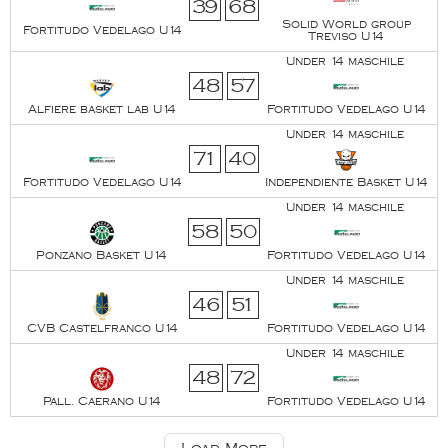
39
68
Solid World group
Fortitudo Vedelago U14
Treviso U14
Under 14 maschile
48
57
Alfiere basket lab U14
Fortitudo Vedelago U14
Under 14 maschile
71
40
Fortitudo Vedelago U14
Independiente Basket U14
Under 14 maschile
58
50
Ponzano Basket U14
Fortitudo Vedelago U14
Under 14 maschile
46
51
CVB Castelfranco U14
Fortitudo Vedelago U14
Under 14 maschile
48
72
Pall. Caerano U14
Fortitudo Vedelago U14