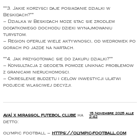
**3. Jakie korzysci daje posiadanie dzialki w
Beskidach?**
– Dzialka w Beskidach moze stac sie zrodlem
dodatkowego dochodu dzieki wynajmowaniu
turystom.
– Region oferuje wiele aktywnosci, od wedrowek po
gorach po jazde na nartach.
**4. Jak przygotowac sie do zakupu dzialki?**
– Konsultacja z geodeta pomoze uniknac problemow
z granicami nieruchomosci.
– Okreslenie budzetu i celow inwestycji ulatwi
podjecie wlasciwej decyzji.
15 Novembre 2025 alle
avaí x mirassol futebol clube
ha
2:42
detto:
olympic football –
https://olympic-football.com