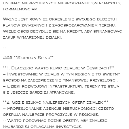
uniknac nieprzyjemnych niespodzianek zwiazanych z
formalnosciami.
Wazne jest rowniez okreslenie swojego budzetu i
planow zwiazanych z zagospodarowaniem terenu.
Wiele osob decyduje sie na kredyt, aby sfinansowac
zakup wymarzonej dzialki.
—
### **Szablon Spinu**
**1. Dlaczego warto kupic dzialke w Beskidach?**
– Inwestowanie w dzialki w tym regionie to swietny
sposob na zabezpieczenie finansowej przyszlosci.
– Dzieki rozwojowi infrastruktury, tereny te staja
sie jeszcze bardziej atrakcyjne.
**2. Gdzie szukac najlepszych ofert dzialek?**
– Profesjonalne agencje nieruchomosci czesto
oferuja najlepsze propozycje w regionie.
– Warto porownac rozne oferty, aby znalezc
najbardziej oplacalna inwestycje.