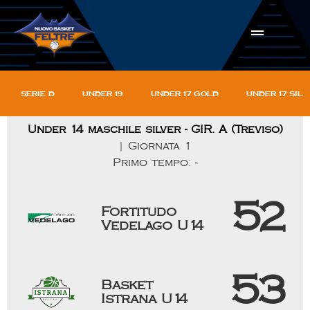
Serie D
Under 19
Under 17 gold
Under 17 sil
Under 14 maschile silver - GIR. A (Treviso)
| Giornata 1
Primo tempo: -
52
Fortitudo
Vedelago U14
53
Basket
Istrana U14