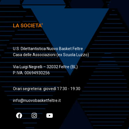
LA SOCIETA'
U.S. Dilettantistica Nuovo Basket Feltre
Casa delle Associazioni (ex Scuola Luzzo)
Via Luigi Negrelli – 32032 Feltre (BL)
P. IVA: 00694930256
Orari segreteria: giovedì 17:30 - 19:30
info@nuovobasketfeltre.it